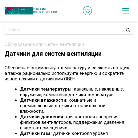
Кат
Онл
кон
Оборудование для систем вентиляции
Ре
Датчики для систем вентиляции
пр
Обеспечьте оптимальную температуру и свежесть воздуха,
Ти
а также рационально используйте энергию и сократите
ре
износ техники с датчиками ОВЕН.
Датчики температуры:
канальные, накладные,
Го
наружные, комнатные датчики температуры.
ма
Датчики влажности:
комнатные и
промышленные датчики относительной
влажности.
Датчики давления:
для контроля засорения
Зад
фильтров вентиляторов, поддержания давления
воп
в чистых помещениях.
Датчики газа:
датчики контроля уровня