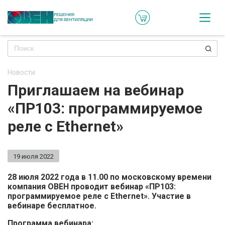
Кат
Онл
кон
Новости
Ре
Приглашаем на вебинар
пр
«ПР103: программируемое
Ти
реле с Ethernet»
ре
Го
19 июля 2022
ма
28 июля 2022 года в 11.00 по московскому времени
компания ОВЕН проводит вебинар «ПР103:
Зад
программируемое реле с Ethernet». Участие в
вебинаре бесплатное.
воп
Программа вебинара: