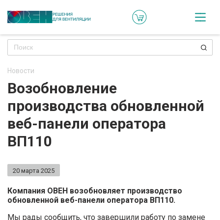
Кат
Онл
кон
Новости
Ре
Возобновление
пр
производства обновленной
Ти
веб-панели оператора
ре
ВП110
Го
ма
20 марта 2025
Зад
Компания ОВЕН возобновляет производство
обновленной веб-панели оператора ВП110.
воп
Мы рады сообщить, что завершили работу по замене