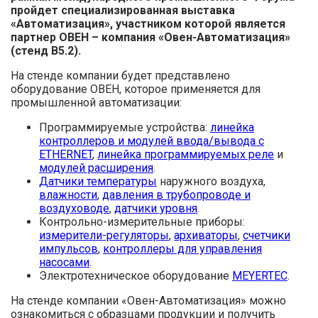
пройдет специализированная выставка
«Автоматизация», участником которой является
партнер ОВЕН – компания «Овен-Автоматизация»
(стенд В5.2).
На стенде компании будет представлено
оборудование ОВЕН, которое применяется для
промышленной автоматизации:
Программируемые устройства:
линейка
контроллеров и модулей ввода/вывода с
ETHERNET
,
линейка программируемых реле
и
модулей расширения
.
Датчики температуры
наружного воздуха,
влажности
,
давления в трубопроводе и
воздуховоде
,
датчики уровня
.
Контрольно-измерительные приборы:
измерители-регуляторы
,
архиваторы
,
счетчики
импульсов
,
контроллеры для управления
насосами
.
Электротехническое оборудование
MEYERTEC
.
На стенде компании «Овен-Автоматизация» можно
ознакомиться с образцами продукции и получить