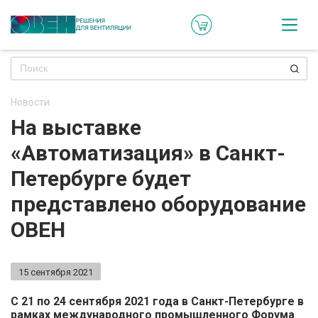
Кат
Онл
кон
Новости
Ре
На выставке
пр
«Автоматизация» в Санкт-
Ти
Петербурге будет
ре
представлено оборудование
Го
ОВЕН
ма
15 сентября 2021
Зад
воп
С 21 по 24 сентября 2021 года в Санкт-Петербурге в
рамках международного промышленного Форума