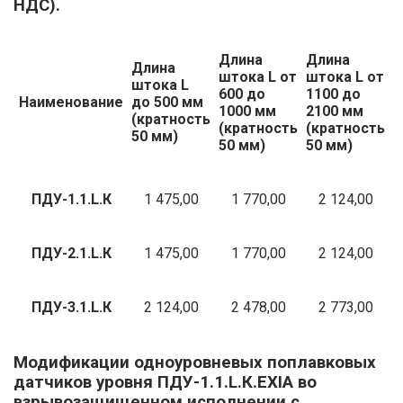
НДС).
Длина
Длина
Длина
штока L от
штока L от
штока L
600 до
1100 до
Наименование
до 500 мм
С
1000 мм
2100 мм
(кратность
(кратность
(кратность
50 мм)
50 мм)
50 мм)
ПДУ-1.1.L.К
1 475,00
1 770,00
2 124,00
ПДУ-2.1.L.К
1 475,00
1 770,00
2 124,00
ПДУ-3.1.L.К
2 124,00
2 478,00
2 773,00
Модификации одноуровневых поплавковых
датчиков уровня ПДУ-1.1.L.К.EXIA во
взрывозащищенном исполнении с