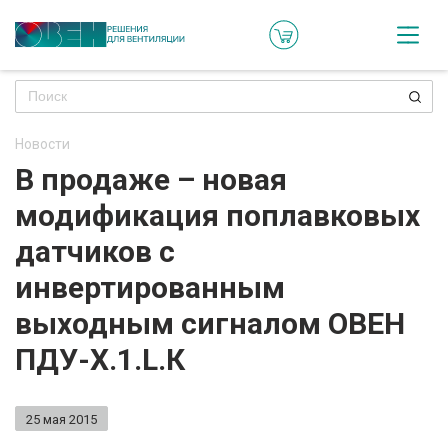
Кат
Онл
кон
Новости
Ре
В продаже – новая
пр
модификация поплавковых
Ти
датчиков с
ре
инвертированным
Го
выходным сигналом ОВЕН
ма
ПДУ-Х.1.L.К
Зад
воп
25 мая 2015