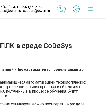
7 (495) 64-111-56 доб. 2157
ales@owen.ru
,
support@owen.ru
Катал
Онлай
конфи
ПЛК в среде CoDeSys
Реали
проек
омпанией «Промавтоматика» провела семинар
Типо
реше
занимающиеся автоматизацией технологических
контроллеров в своих проектах и объективно
ия, полученные в процессе обучения, будут
Готов
сти.
макр
исание семинаров можно посмотреть в разделе