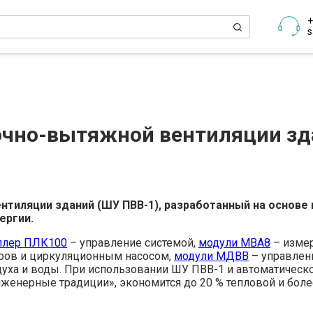
+
s
очно-вытяжной вентиляции зд
нтиляции зданий (ШУ ПВВ-1), разработанный на основе
ергии.
ллер ПЛК100
– управление системой,
модули МВА8
– измер
ров и циркуляционным насосом,
модули МДВВ
– управлен
духа и воды. При использовании ШУ ПВВ-1 и автоматическ
женерные традиции», экономится до 20 % тепловой и боле