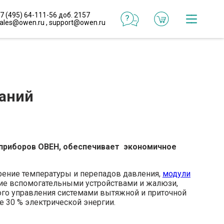
7 (495) 64-111-56 доб. 2157
ales@owen.ru
,
support@owen.ru
Катал
Онлай
конфи
аний
Реали
проек
 приборов ОВЕН, обеспечивает экономичное
Типо
реше
ение температуры и перепадов давления,
модули
ие вспомогательными устройствами и жалюзи,
ого управления системами вытяжной и приточной
Готов
е 30 % электрической энергии.
макр