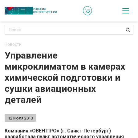
Кат
Онл
кон
Новости
Ре
Управление
пр
микроклиматом в камерах
Ти
химической подготовки и
ре
сушки авиационных
Го
деталей
ма
12 июля 2013
Зад
воп
Компания «ОВЕН ПРО» (г. Санкт-Петербург)
разработа­ла пульт автоматического управления