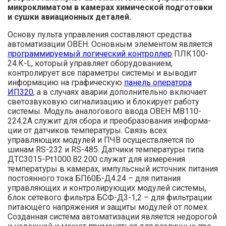
микроклиматом в камерах химической подготовки
и сушки авиационных деталей.
Основу пульта управления состав­ляют средства
автоматизации ОВЕН. Основным элементом является
про­граммируемый логический контрол­лер
ПЛК100-
24.К-L, который управ­ляет оборудованием,
контролирует все параметры системы и выводит
информацию на графическую
панель оператора
ИП320
, а в случаях аварии дополнительно включает
светозву­ковую сигнализацию и блокирует работу
системы. Модуль аналогового ввода ОВЕН МВ110-
224.2А служит для сбора и преобразования информа­
ции от датчиков температуры. Связь всех
управляющих модулей и ПЧВ осуществляется по
шинам RS-232 и RS-485. Датчики температуры типа
ДТС3015-Pt1000.B2.200 служат для измерения
температуры в камерах, импульсный источник питания
постоянного тока БП60Б-Д4.24 – для питания
управляющих и контролиру­ющих модулей системы,
блок сетевого фильтра БСФ-Д3-1,2 – для фильтрации
питающего напряжения и защиты мо­дулей от помех.
Созданная система автоматизации является недорогой