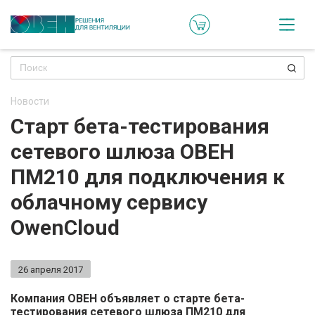
Кат
Онл
кон
Новости
Ре
Старт бета-тестирования
пр
сетевого шлюза ОВЕН
Ти
ПМ210 для подключения к
ре
облачному сервису
Го
OwenCloud
ма
26 апреля 2017
Зад
воп
Компания ОВЕН объявляет о старте бета-
тестирования сетевого шлюза
ПМ210
для