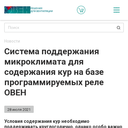
Кат
Онл
кон
Новости
Ре
Система поддержания
пр
микроклимата для
Ти
содержания кур на базе
ре
программируемых реле
Го
ОВЕН
ма
28 июля 2021
Зад
воп
Условия содержания кур необходимо
поддерживать круглогодично, однако особо важно