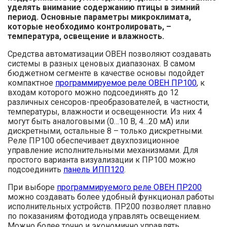
уделять внимание содержанию птицы в зимний
период. Основные параметры микроклимата,
которые необходимо контролировать, –
температура, освещение и влажность.
Средства автоматизации ОВЕН позволяют создавать
системы в разных ценовых диапазонах. В самом
бюджетном сегменте в качестве основы подойдет
компактное
программируемое реле ОВЕН ПР100
, к
входам которого можно подсоединять до 12
различных сенсоров-преобразователей, в частности,
температуры, влажности и освещенности. Из них 4
могут быть аналоговыми (0…10 В, 4…20 мА) или
дискретными, остальные 8 – только дискретными.
Реле ПР100 обеспечивает двухпозиционное
управление исполнительными механизмами. Для
простого варианта визуализации к ПР100 можно
подсоединить
панель ИПП120
.
При выборе
программируемого реле ОВЕН ПР200
можно создавать более удобный функционал работы
исполнительных устройств. ПР200 позволяет плавно
по показаниям фотодиода управлять освещением.
Можно более точно и экономично управлять