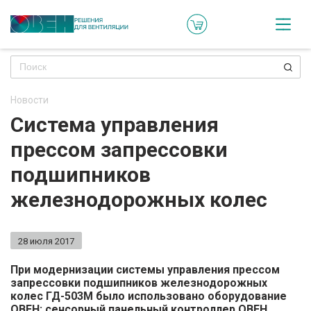
Кат
Онл
кон
Новости
Ре
Система управления
пр
прессом запрессовки
Ти
подшипников
ре
железнодорожных колес
Го
ма
28 июля 2017
Зад
При модернизации системы управления прессом
запрессовки подшипников железнодорожных
воп
колес ГД-503М было использовано оборудование
ОВЕН: сенсорный панельный контроллер ОВЕН