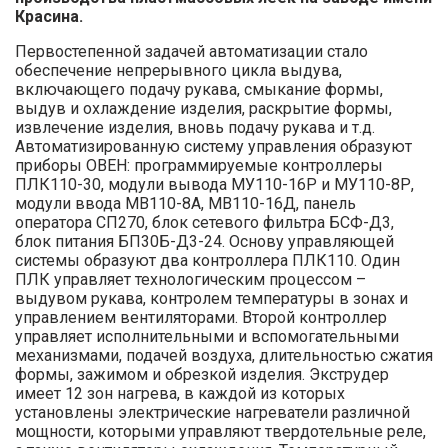
Красина.
Первостепенной задачей автома­тизации стало
обеспечение непрерыв­ного цикла выдува,
включающего по­дачу рукава, смыкание формы,
выдув и охлаждение изделия, раскрытие фор­мы,
извлечение изделия, вновь подачу рукава и т.д.
Автоматизированную систему управления образуют
приборы ОВЕН: программируемые контроллеры
ПЛК110-30, модули вывода МУ110-16Р и МУ110-8Р,
модули ввода МВ110-8А, МВ110-16Д, панель
оператора СП270, блок сетевого фильтра БСФ-Д3,
блок питания БП30Б-Д3-24. Основу управляющей
системы образуют два контроллера ПЛК110. Один
ПЛК управляет технологическим про­цессом –
выдувом рукава, контролем температуры в зонах и
управлением вентиляторами. Второй контроллер
управляет исполнительными и вспо­могательными
механизмами, подачей воздуха, длительностью сжатия
фор­мы, зажимом и обрезкой изделия. Экструдер
имеет 12 зон нагрева, в каждой из которых
установлены электрические нагреватели различ­ной
мощности, которыми управляют твердотельные реле,