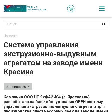
Кат
Онл
кон
Новости
Ре
Система управления
пр
экструзионно-выдувным
Ти
агрегатом на заводе имени
ре
Красина
Го
ма
21 января 2014
Зад
Компания ООО НПК «ФАЗИС» (г. Ярославль)
разработала на базе оборудования ОВЕН систему
воп
управления экструзионно-выдувного агрегата для
производства пластмассовых леек на заводе имени