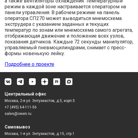
а также вентиляторы охлаждения. Температурный
режим в каждой зоне настраивает­ся оператором на
панели управле­ния. В рабочем режиме на панель
оператора СП270 может выводиться мнемосхема
экструдера с указани­ем заданных и текущих
температур по зонам или мнемосхема самого агрегата,
отображающая движение и положение всех узлов,
показания датчиков. Каждые 72 секунды мани­пулятор,
управляемый пневмоцилин­драми, снимает с пресс-
формы но­венькую лейку.
Подробнее о проекте
Центральный офис
Москва, 2-я ул. Энтузиастов, д.5, корп.5
+7 (495) 64-111-56
sales@owen.ru
Самовывоз
Москва, 1-я ул. Энтузиастов, д.15, стр.1