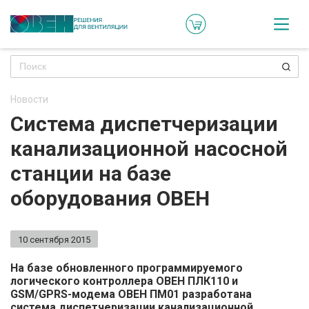
Кат
Онл
кон
Новости
Ре
Система диспетчеризации
пр
канализационной насосной
Ти
станции на базе
ре
оборудования ОВЕН
Го
ма
10 сентября 2015
Зад
На базе обновленного программируемого
логического контроллера ОВЕН ПЛК110 и
воп
GSM/GPRS-модема ОВЕН ПМ01 разработана
система диспетчеризации канализационной