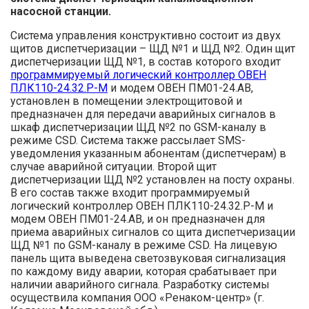
насосной станции.
Система управления конструктивно состоит из двух
щитов диспетчеризации – ЩД №1 и ЩД №2. Один щит
диспетчеризации ЩД №1, в состав которого входит
программируемый логический контроллер ОВЕН
ПЛК110-24.32.Р-М
и модем ОВЕН ПМ01-24.АВ,
установлен в помещении электрощитовой и
предназначен для передачи аварийных сигналов в
шкаф диспетчеризации ЩД №2 по GSM-каналу в
режиме CSD. Система также рассылает SMS-
уведомления указанным абонентам (диспетчерам) в
случае аварийной ситуации. Второй щит
диспетчеризации ЩД №2 установлен на посту охраны.
В его состав также входит программируемый
логический контроллер ОВЕН ПЛК110-24.32.Р-М и
модем ОВЕН ПМ01-24.АВ, и он предназначен для
приема аварийных сигналов со щита диспетчеризации
ЩД №1 по GSM-каналу в режиме CSD. На лицевую
панель щита выведена светозвуковая сигнализация
по каждому виду аварии, которая срабатывает при
наличии аварийного сигнала. Разработку системы
осуществила компания ООО «Ренаком-центр» (г.