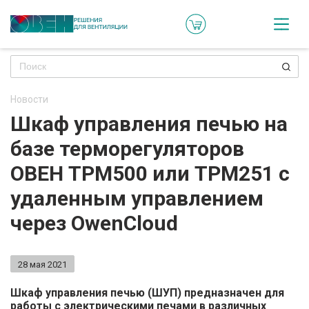
Кат
Онл
кон
Новости
Ре
Шкаф управления печью на
пр
базе терморегуляторов
Ти
ОВЕН ТРМ500 или ТРМ251 с
ре
удаленным управлением
Го
через OwenCloud
ма
28 мая 2021
Зад
воп
Шкаф управления печью (ШУП) предназначен для
работы с электрическими печами в различных