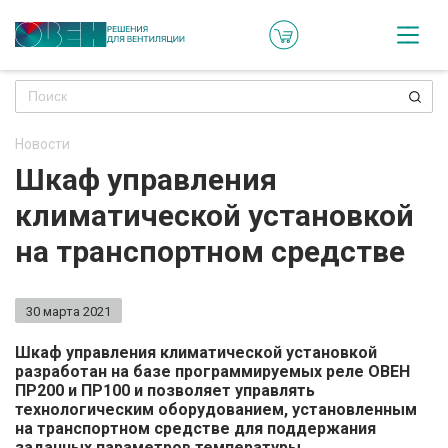
Кат
Онл
кон
Новости
Ре
Шкаф управления
пр
климатической установкой
Ти
на транспортном средстве
ре
Го
30 марта 2021
ма
Шкаф управления климатической установкой
разработан на базе программируемых реле ОВЕН
Зад
ПР200 и ПР100 и позволяет управлять
технологическим оборудованием, установленным
воп
на транспортном средстве для поддержания
заданных параметров температуры.