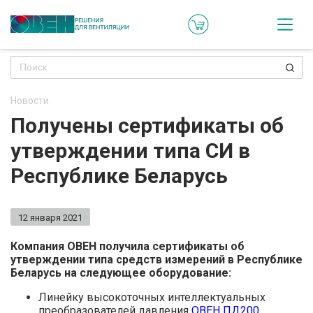
Кат
Онл
кон
Новости
Ре
Получены сертификаты об
пр
утверждении типа СИ в
Ти
Республике Беларусь
ре
Го
12 января 2021
ма
Компания ОВЕН получила сертификаты об
утверждении типа средств измерений в Республике
Зад
Беларусь на следующее оборудование:
воп
Линейку высокоточных интеллектуальных
преобразователей давления
ОВЕН ПД200
.