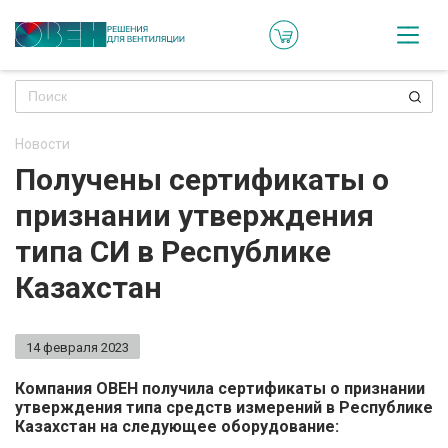
Кат
Онл
кон
Новости
Ре
Получены сертификаты о
пр
признании утверждения
Ти
типа СИ в Республике
ре
Казахстан
Го
ма
14 февраля 2023
Зад
Компания ОВЕН получила сертификаты о признании
утверждения типа средств измерений в Республике
воп
Казахстан на следующее оборудование: