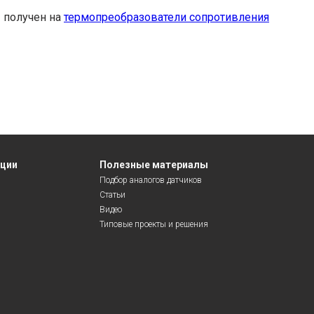
 получен на
термопреобразователи сопротивления
яции
Полезные материалы
Подбор аналогов датчиков
Статьи
Видео
Типовые проекты и решения