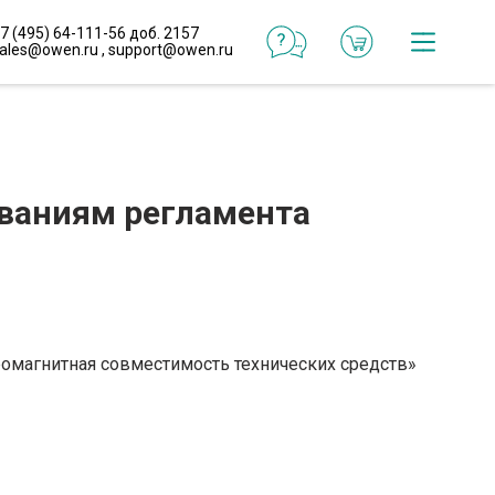
7 (495) 64-111-56 доб. 2157
ales@owen.ru
,
support@owen.ru
Катал
Онлай
конфи
ованиям регламента
Реали
проек
Типо
реше
ромагнитная совместимость технических средств»
Готов
макр