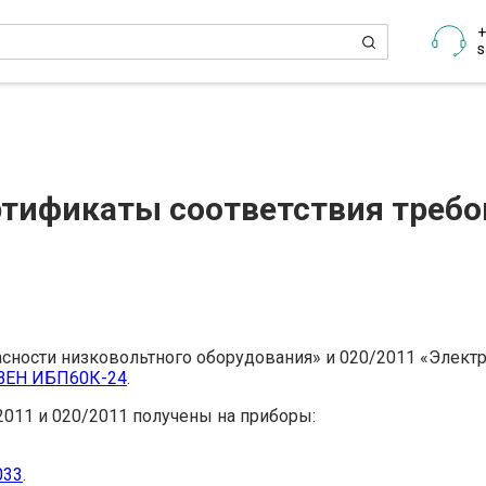
+
s
ртификаты соответствия треб
асности низковольтного оборудования» и 020/2011 «Элект
ОВЕН ИБП60К-24
.
011 и 020/2011 получены на приборы:
033
.