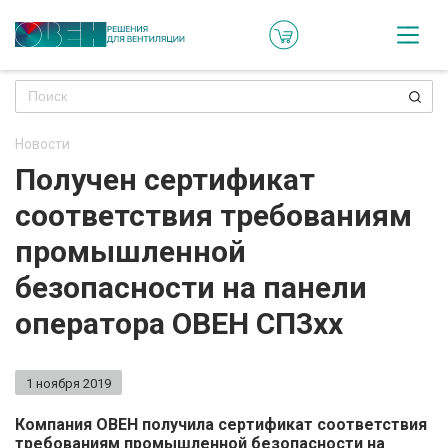
Кат
Онл
кон
Новости
Ре
Получен сертификат
пр
соответствия требованиям
Ти
промышленной
ре
безопасности на панели
Го
оператора ОВЕН СП3хх
ма
1 ноября 2019
Зад
воп
Компания ОВЕН получила сертификат соответствия
требованиям промышленной безопасности на