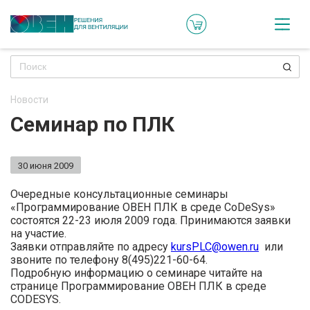
Кат
Онл
кон
Новости
Ре
Семинар по ПЛК
пр
Ти
30 июня 2009
ре
Очередные консультационные семинары
Го
«Программирование ОВЕН ПЛК в среде CoDeSys»
состоятся 22-23 июля 2009 года. Принимаются заявки
ма
на участие.
Заявки отправляйте по адресу
kursPLC@owen.ru
или
звоните по телефону 8(495)221-60-64.
Зад
Подробную информацию о семинаре читайте на
воп
странице Программирование ОВЕН ПЛК в среде
CODESYS.