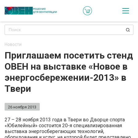
Кат
Онл
кон
Новости
Ре
Приглашаем посетить стенд
пр
ОВЕН на выставке «Новое в
Ти
энергосбережении-2013» в
ре
Твери
Го
ма
26 ноября 2013
Зад
27 – 28 ноября 2013 года в Твери во Дворце спорта
«Юбилейный» состоится 20-я специализированная
воп
выставка энергосберегающих технологий,
оборудования и услуг, на которой будет представлено