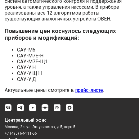
систем автоматического контроля и поддержания
уровня, а также управления насосами. В приборе
реализованы все 12 алгоритмов работы
существующих аналогичных устройств ОВЕН.
Повышение цен коснулось следующих
приборов и модификаций:
САУ-М6
САУ-М7Е-Н
САУ-М7Е-Щ1
САУ-У.Н
САУ-У.Щ11
САУ-У.Д
Актуальные цены смотрите в
прайс-листе
.
Центральный офис
Москва, 2-я ул. Энтузиастов, д.5, корп.5
+7 (495) 64-111-56