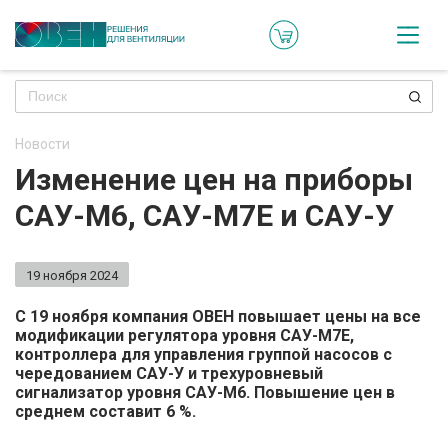
Кат
Онл
кон
Новости
Ре
Изменение цен на приборы
пр
САУ-М6, САУ-М7Е и САУ-У
Ти
ре
19 ноября 2024
Го
С 19 ноября компания ОВЕН повышает цены на все
ма
модификации регулятора уровня САУ-М7Е,
контроллера для управления группой насосов с
чередованием САУ-У и трехуровневый
Зад
сигнализатор уровня САУ-М6. Повышение цен в
воп
среднем составит 6 %.