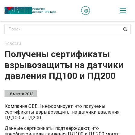
Кат
Онл
кон
Новости
Ре
Получены сертификаты
пр
взрывозащиты на датчики
Ти
давления ПД100 и ПД200
ре
Го
18 марта 2013
ма
Компания ОВЕН информирует, что получены
сертификаты взрывозащиты на датчики давления
Зад
ПД100 и ПД200.
воп
Данные сертификаты подтверждают, что
преобразователи давления ПД100 и ПД200 могут