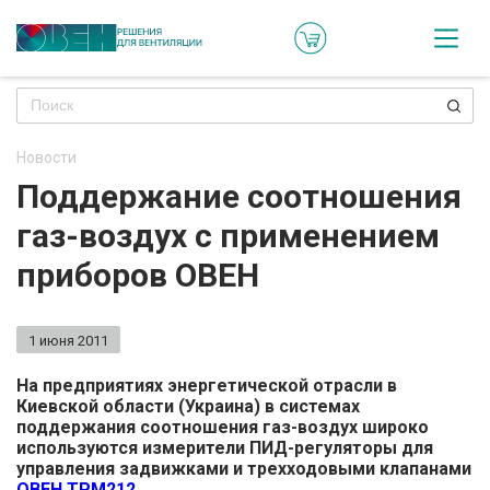
Кат
Онл
кон
Новости
Ре
Поддержание соотношения
пр
газ-воздух с применением
Ти
приборов ОВЕН
ре
Го
1 июня 2011
ма
На предприятиях энергетической отрасли в
Киевской области (Украина) в системах
Зад
поддержания соотношения газ-воздух широко
используются измерители ПИД-регуляторы для
воп
управления задвижками и трехходовыми клапанами
ОВЕН ТРМ212
.