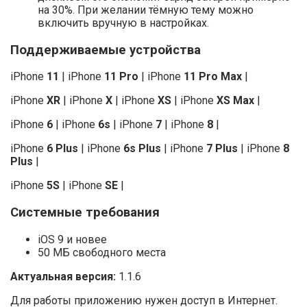
на 30%. При желании тёмную тему можно
включить вручную в настройках.
Поддерживаемые устройства
iPhone
11
| iPhone
11 Pro
| iPhone
11 Pro Max
|
iPhone
XR
| iPhone
X
| iPhone
XS
| iPhone
XS Max
|
iPhone
6
| iPhone
6s
| iPhone
7
| iPhone
8
|
iPhone
6 Plus
| iPhone
6s Plus
| iPhone
7 Plus
| iPhone
8
Plus
|
iPhone
5S
| iPhone
SE
|
Системные требования
iOS 9 и новее
50 МБ свободного места
Актуальная версия:
1.1.6
Для работы приложению нужен доступ в Интернет.