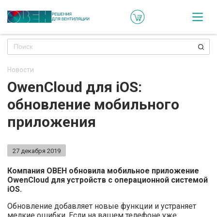
Кат
Онл
кон
Новости
Ре
OwenCloud для iOS:
пр
обновление мобильного
Ти
приложения
ре
Го
27 декабря 2019
ма
Компания ОВЕН обновила мобильное приложение
OwenCloud для устройств с операционной системой
Зад
iOS.
воп
Обновление добавляет новые функции и устраняет
мелкие ошибки. Если на вашем телефоне уже