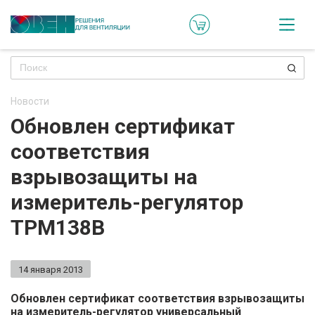
Кат
Онл
кон
Новости
Ре
Обновлен сертификат
пр
соответствия
Ти
взрывозащиты на
ре
измеритель-регулятор
Го
ТРМ138В
ма
14 января 2013
Зад
воп
Обновлен сертификат соответствия взрывозащиты
на измеритель-регулятор универсальный