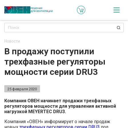
Кат
Онл
кон
Новости
Ре
В продажу поступили
пр
трехфазные регуляторы
Ти
мощности серии DRU3
ре
Го
25 февраля 2020
ма
Компания ОВЕН начинает продажи трехфазных
регуляторов мощности для управления активной
Зад
нагрузкой MEYERTEC DRU3.
воп
Компания «ОВЕН» информирует о начале продаж
новых
трехфазных регуляторов серии DRU3
под