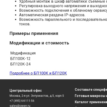
Удобный монтаж в шкаф автоматики: съемные 
Регулировка выходного напряжения и выходного т
Возможность подключения к облачному сервису
Автоматическая раздача IP-адресов.
Возможность параллельного и последовательно
токов.
Примеры применения
Модификации и стоимость
Модификация
БП100К-12
БП120К-24
Подробнее о БП100К и БП120К
Составьте специф
Центральный офис
Готовые макросы 
Москва, 2-я ул. Энтузиастов, д.5, корп.5
+7 (495) 64-111-56
Каталог применен
sales@owen.ru