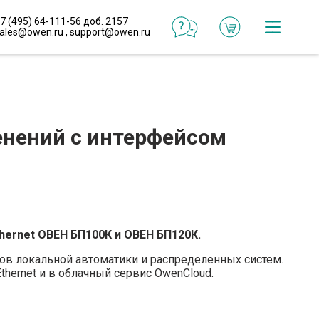
7 (495) 64-111-56 доб. 2157
ales@owen.ru
,
support@owen.ru
Катал
Онлай
конфи
енений с интерфейсом
Реали
проек
Типо
реше
hernet ОВЕН БП100К и ОВЕН БП120К.
в локальной автоматики и распределенных систем.
hernet и в облачный сервис OwenCloud.
Готов
макр