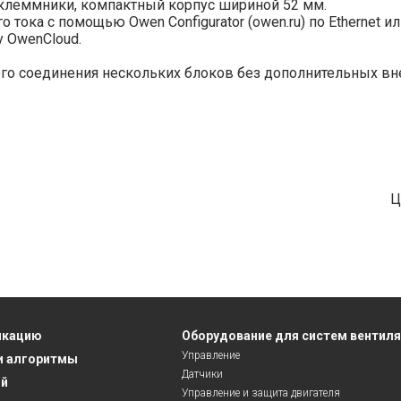
клеммники, компактный корпус шириной 52 мм.
ока с помощью Owen Configurator (owen.ru) по Ethernet ил
 OwenCloud.
го соединения нескольких блоков без дополнительных в
Ц
икацию
Оборудование для систем вентил
Управление
и алгоритмы
Датчики
ий
Управление и защита двигателя