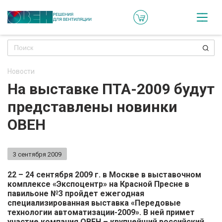
Кат
Онл
кон
Новости
Ре
На выставке ПТА-2009 будут
пр
представлены новинки
Ти
ОВЕН
ре
Го
3 сентября 2009
ма
22 – 24 сентября 2009 г. в Москве в выставочном
комплексе «Экспоцентр» на Красной Пресне в
Зад
павильоне №3 пройдет ежегодная
специализированная выставка «Передовые
воп
технологии автоматизации-2009». В ней примет
участие компания ОВЕН – крупнейший российский