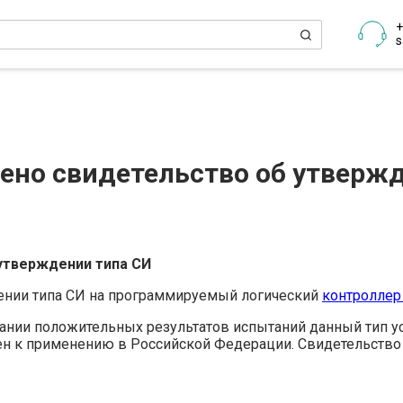
+
s
ено свидетельство об утверж
 утвержден
ии типа СИ
ении типа СИ на программируемый логический
контролле
вании положительных результатов испытаний данный тип у
ен к применению в Российской Федерации. Свидетельство 