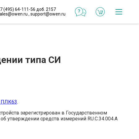
7 (495) 64-111-56 доб. 2157
ales@owen.ru
,
support@owen.ru
Катал
Онлай
конфи
дении типа СИ
Реали
проек
Типо
реше
р ПЛК63
.
стройств зарегистрирован в Государственном
об утверждении средств измерений RU.C.34.004.A
Готов
макр