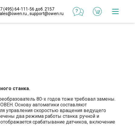
7 (495) 64-111-56 доб. 2157
ales@owen.ru
,
support@owen.ru
Катал
Онлай
конфи
Реали
проек
ного станка.
Типо
реше
реобразователь 80-х годов тоже требовал замены.
ОВЕН. Основу автоматики составляют
для управления скоростью вращения ведущего
ечены два режима работы станка: ручной и
Готов
 отображается срабатывание датчиков, включение
макр