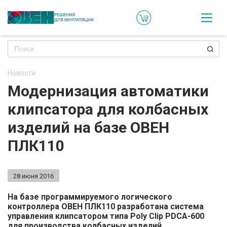
Кат
Онл
кон
Новости
Ре
Модернизация автоматики
пр
клипсатора для колбасных
Ти
изделий на базе ОВЕН
ре
ПЛК110
Го
ма
28 июня 2016
Зад
На базе программируемого логического
контроллера ОВЕН ПЛК110 разработана система
воп
управления клипсатором типа
Poly Clip PDCA-600
для производства колбасных изделий.