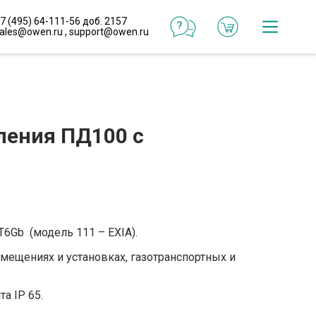
7 (495) 64-111-56 доб. 2157
ales@owen.ru
,
support@owen.ru
Катал
Онлай
конфи
ления ПД100 с
Реали
проек
Типо
реше
T6Gb (модель 111 – EXIA).
мещениях и установках, газотранспортных и
Готов
макр
а IP 65.