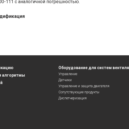
00-111 с аналогичной погрешностью.
дификация
икацию
Оборудование для систем вентил
Управление
и алгоритмы
Датчики
ий
Управление и защита двигателя
Сопутствующие продукты
Диспетчеризация