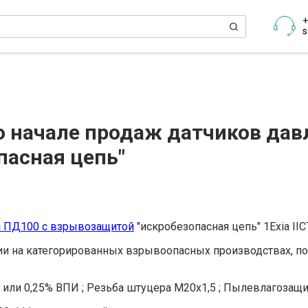
+
s
 начале продаж датчиков дав
пасная цепь"
я ПД100 с взрывозащитой
"искробезопасная цепь" 1Exia IIC
и на категорированных взрывоопасных производствах, по
 или 0,25% ВПИ ; Резьба штуцера М20х1,5 ; Пылевлагозащит