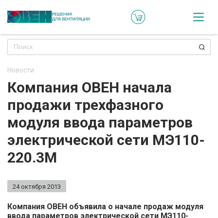
Кат
Онл
кон
Новости
Ре
Компания ОВЕН начала
пр
продажи трехфазного
Ти
модуля ввода параметров
ре
электрической сети МЭ110-
Го
220.3М
ма
24 октября 2013
Зад
воп
Компания ОВЕН объявила о начале продаж модуля
ввода параметров электрической сети МЭ110-