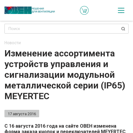
Кат
Онл
кон
Новости
Ре
Изменение ассортимента
пр
устройств управления и
Ти
сигнализации модульной
ре
металлической серии (IP65)
Го
MEYERTEC
ма
17 августа 2016
Зад
воп
С 16 августа 2016 года на сайте ОВЕН изменена
форма заказа кнопок и переключателей MEYERTEC