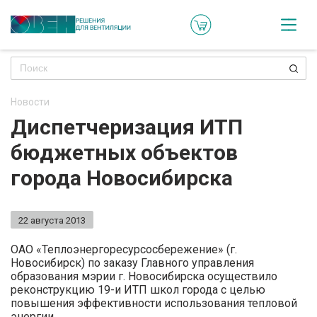
Кат
Онл
кон
Новости
Ре
Диспетчеризация ИТП
пр
бюджетных объектов
Ти
города Новосибирска
ре
Го
22 августа 2013
ма
ОАО «Теплоэнергоресурсосбережение» (г.
Новосибирск) по заказу Главного управления
Зад
образования мэрии г. Новосибирска осуществило
реконструкцию 19-и ИТП школ города с целью
воп
повышения эффективности использования тепловой
энергии.