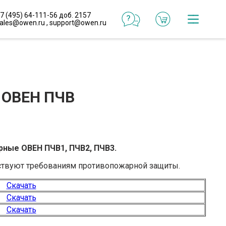
7 (495) 64-111-56 доб. 2157
ales@owen.ru
,
support@owen.ru
Катал
Онлай
конфи
 ОВЕН ПЧВ
Реали
проек
ные ОВЕН ПЧВ1, ПЧВ2, ПЧВ3.
Типо
реше
ствуют требованиям противопожарной защиты.
Скачать
Готов
Скачать
макр
Скачать