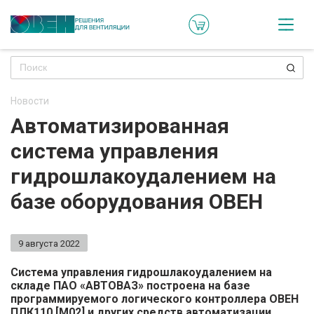
Кат
Онл
кон
Новости
Ре
Автоматизированная
пр
система управления
Ти
гидрошлакоудалением на
ре
базе оборудования ОВЕН
Го
ма
9 августа 2022
Зад
Система управления гидрошлакоудалением на
складе ПАО «АВТОВАЗ» построена на базе
воп
программируемого логического контроллера ОВЕН
ПЛК110 [М02] и других средств автоматизации