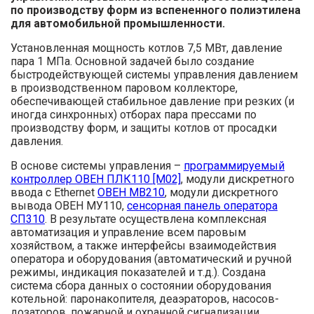
по производству форм из вспененного полиэтилена
для автомобильной промышленности.
Установленная мощность котлов 7,5 МВт, давление
пара 1 МПа. Основной задачей было создание
быстродействующей системы управления давлением
в производственном паровом коллекторе,
обеспечивающей стабильное давление при резких (и
иногда синхронных) отборах пара прессами по
производству форм, и защиты котлов от просадки
давления.
В основе системы управления –
программируемый
контроллер ОВЕН ПЛК110 [М02]
, модули дискретного
ввода с Ethernet
ОВЕН МВ210
, модули дискретного
вывода ОВЕН МУ110,
сенсорная панель оператора
СП310
. В результате осуществлена комплексная
автоматизация и управление всем паровым
хозяйством, а также интерфейсы взаимодействия
оператора и оборудования (автоматический и ручной
режимы, индикация показателей и т.д.). Создана
система сбора данных о состоянии оборудования
котельной: паронакопителя, деаэраторов, насосов-
дозаторов, пожарной и охранной сигнализации,