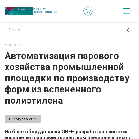
Кат
Онл
кон
Новости
Ре
Автоматизация парового
пр
хозяйства промышленной
Ти
площадки по производству
ре
форм из вспененного
Го
полиэтилена
ма
10 августа 2022
Зад
воп
На базе оборудования ОВЕН разработана система
управления паровым хозяйством прессовых цехов