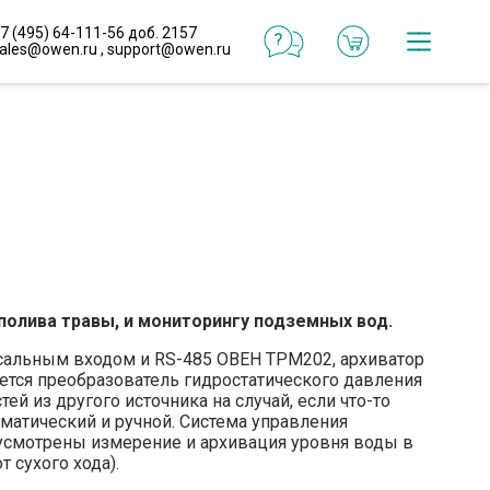
7 (495) 64-111-56 доб. 2157
ales@owen.ru
,
support@owen.ru
Катал
Онлай
конфи
Реали
проек
полива травы, и мониторингу подземных вод.
Типо
реше
ерсальным входом и RS-485 ОВЕН ТРМ202, архиватор
ется преобразователь гидростатического давления
 из другого источника на случай, если что-то
матический и ручной. Система управления
Готов
дусмотрены измерение и архивация уровня воды в
макр
 сухого хода).