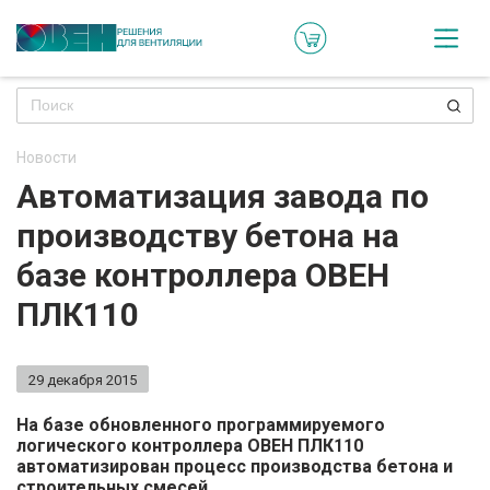
Кат
Онл
кон
Новости
Ре
Автоматизация завода по
пр
производству бетона на
Ти
базе контроллера ОВЕН
ре
ПЛК110
Го
ма
29 декабря 2015
Зад
На базе обновленного программируемого
логического контроллера ОВЕН ПЛК110
воп
автоматизирован процесс производства бетона и
строительных смесей.