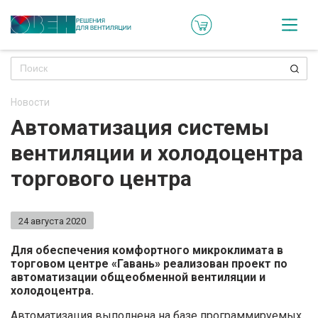
Кат
Онл
кон
Новости
Ре
Автоматизация системы
пр
вентиляции и холодоцентра
Ти
торгового центра
ре
Го
24 августа 2020
ма
Для обеспечения комфортного микроклимата в
торговом центре «Гавань» реализован проект по
Зад
автоматизации общеобменной вентиляции и
холодоцентра.
воп
Автоматизация выполнена на базе программируемых