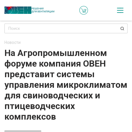
Кат
Онл
кон
Новости
Ре
На Агропромышленном
пр
форуме компания ОВЕН
Ти
представит системы
ре
управления микроклиматом
Го
для свиноводческих и
ма
птицеводческих
Зад
комплексов
воп