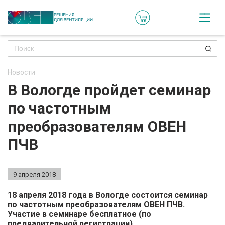
Кат
Онл
кон
Новости
Ре
В Вологде пройдет семинар
пр
по частотным
Ти
преобразователям ОВЕН
ре
ПЧВ
Го
ма
9 апреля 2018
Зад
18 апреля 2018 года в Вологде состоится семинар
по частотным преобразователям ОВЕН ПЧВ.
воп
Участие в семинаре бесплатное (по
предварительной регистрации).