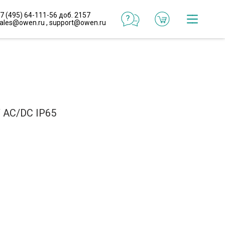
7 (495) 64-111-56 доб. 2157
ales@owen.ru
,
support@owen.ru
Катал
Онлай
конфи
Реали
 AC/DC IP65
проек
Типо
реше
Готов
макр