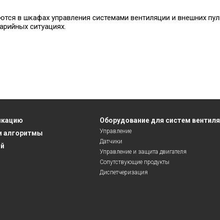
тся в шкафах управления системами вентиляции и внешних пул
арийных ситуациях.
икацию
Оборудование для систем вентил
Управление
и алгоритмы
Датчики
ий
Управление и защита двигателя
Сопутствующие продукты
Диспетчеризация